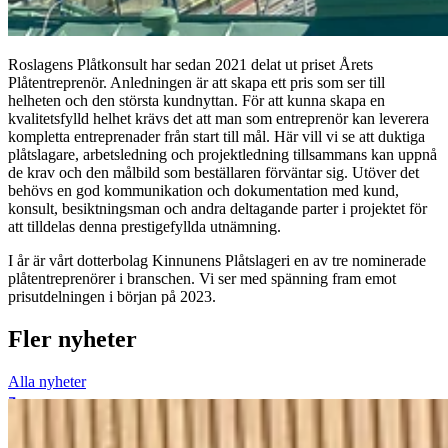
Roslagens Plåtkonsult har sedan 2021 delat ut priset Årets
Plåtentreprenör. Anledningen är att skapa ett pris som ser till
helheten och den största kundnyttan. För att kunna skapa en
kvalitetsfylld helhet krävs det att man som entreprenör kan leverera
kompletta entreprenader från start till mål. Här vill vi se att duktiga
plåtslagare, arbetsledning och projektledning tillsammans kan uppnå
de krav och den målbild som beställaren förväntar sig. Utöver det
behövs en god kommunikation och dokumentation med kund,
konsult, besiktningsman och andra deltagande parter i projektet för
att tilldelas denna prestigefyllda utnämning.
I år är vårt dotterbolag Kinnunens Plåtslageri en av tre nominerade
plåtentreprenörer i branschen. Vi ser med spänning fram emot
prisutdelningen i början på 2023.
Fler nyheter
Alla nyheter